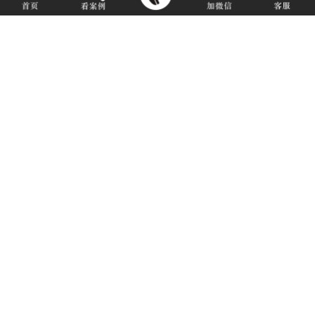
援疆纪念册设计制作
-
您是否有类似需求？
-