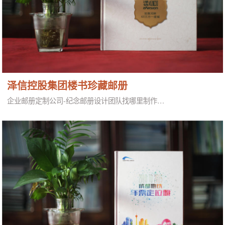
泽信控股集团楼书珍藏邮册
企业邮册定制公司-纪念邮册设计团队找哪里制作…