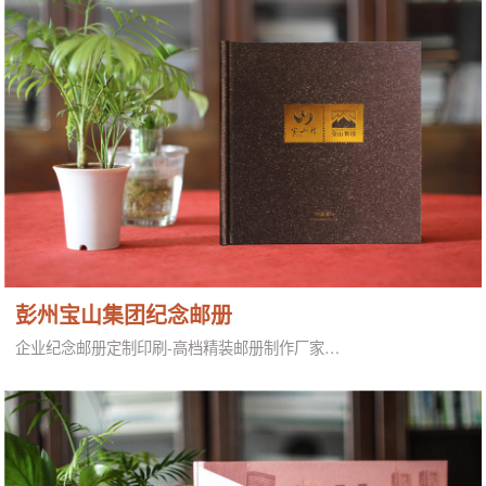
彭州宝山集团纪念邮册
企业纪念邮册定制印刷-高档精装邮册制作厂家…