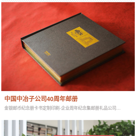
中国中冶子公司40周年邮册
金银邮币纪念册卡书定制印刷-企业周年纪念集邮册礼品公司…