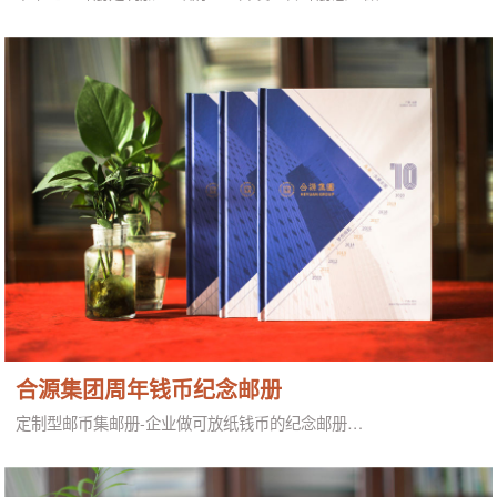
合源集团周年钱币纪念邮册
定制型邮币集邮册-企业做可放纸钱币的纪念邮册…