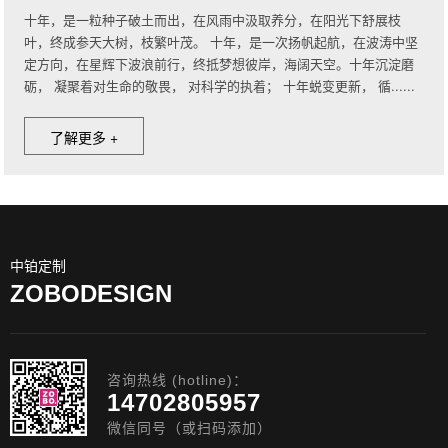
十年，是一粒种子破土而出，在风雨中汲取养分，在阳光下舒展枝
叶，终成参天大树，枝繁叶茂。 十年，是一次扬帆起航，在波涛中坚
定方向，在星辉下波浪前行，终抵梦想彼岸，海阔天空。十年沉淀磨
砺， 凝聚着对生命的敬畏， 对科学的执着； 十年蜕变更新， 循......
了解更多 +
中铂定制
ZOBODESIGN
咨询热线 (hotline)：
14702805957
微信同号（或扫码添加）