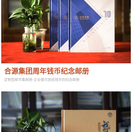
合源集团周年钱币纪念邮册
定制型邮币集邮册-企业做可放纸钱币的纪念邮册