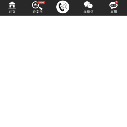
中铂定制
ZOBODESIGN
咨询热线 (hotline)：
14702805957
微信同号（或扫码添加）
成都市青羊区光华北三路98号15号光华中心D座1704（地铁4号中坝站A出口）
E-mail: 1550529959@qq.com
Copyright © 2010——2025 中铂定制品牌 版权所有
XML地图
蜀ICP备16006452号-9