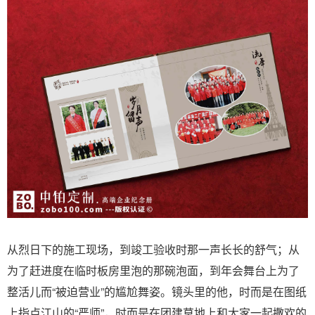
从烈日下的施工现场，到竣工验收时那一声长长的舒气；从
为了赶进度在临时板房里泡的那碗泡面，到年会舞台上为了
整活儿而“被迫营业”的尴尬舞姿。镜头里的他，时而是在图纸
上指点江山的“严师”，时而是在团建草地上和大家一起撒欢的