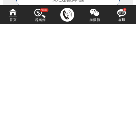
中铂定制
ZOBODESIGN
咨询热线 (hotline)：
14702805957
微信同号（或扫码添加）
成都市青羊区光华北三路98号15号光华中心D座1704（地铁4号中坝站A出口）
E-mail: 1550529959@qq.com