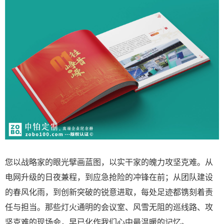
您以战略家的眼光擘画蓝图，以实干家的魄力攻坚克难。从
电网升级的日夜兼程，到应急抢险的冲锋在前；从团队建设
的春风化雨，到创新突破的锐意进取，每处足迹都镌刻着责
任与担当。那些灯火通明的会议室、风雪无阻的巡线路、攻
坚克难的现场会，早已化作我们心中最温暖的记忆。