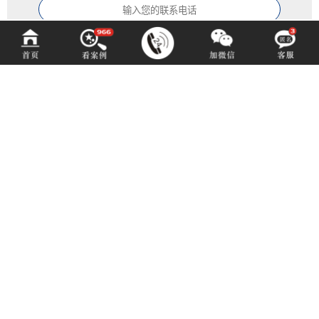
中铂定制
ZOBODESIGN
咨询热线 (hotline)：
14702805957
微信同号（或扫码添加）
成都市青羊区光华北三路98号15号光华中心D座1704（地铁4号中坝站A出口）
E-mail: 1550529959@qq.com