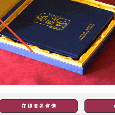
在 线 匿 名 咨 询