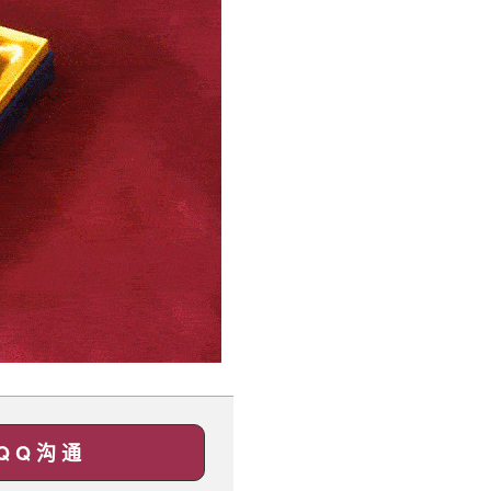
Q Q 沟 通