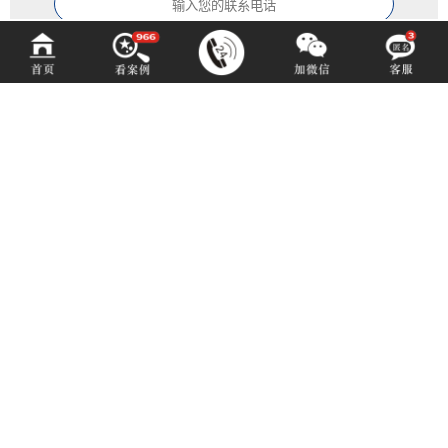
中铂定制
ZOBODESIGN
咨询热线 (hotline)：
14702805957
微信同号（或扫码添加）
成都市青羊区光华北三路98号15号光华中心D座1704（地铁4号中坝站A出口）
E-mail: 1550529959@qq.com