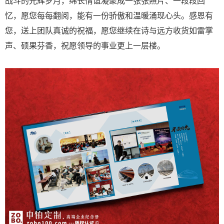
战斗的光辉岁月，绵长情谊凝聚成一张张照片、一段段回
忆，愿您每每翻阅，能有一份骄傲和温暖涌现心头。感恩有
您，送上团队真诚的祝福，愿您继续在诗与远方收货如雷掌
声、硕果芬香，祝愿领导的事业更上一层楼。