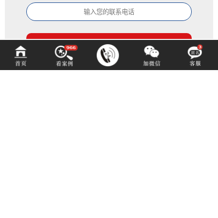
中铂定制
ZOBODESIGN
咨询热线 (hotline)：
14702805957
微信同号（或扫码添加）
成都市青羊区光华北三路98号15号光华中心D座1704（地铁4号中坝站A出口）