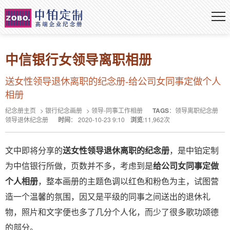
中信银行女领导离职相册
送女性领导退休离职的纪念册-给公司女同事定做个人
相册
纪念册主页
>
银行纪念画册
>
领导-同事工作相册
TAGS
：
领导离职纪念册
领导退休纪念册
时间
：
2020-10-23 9:10
浏览
:
11,962
次
文中即将分享的
送女性领导退休离职的纪念册
，是中铂定制
为中信银行所做，页数并不多，考虑到是
给公司女同事定做
个人相册
，整本画册的主题色调以红色和粉色为主，试图营
造一个温馨的氛围，因又是平级的同事之间送出的退休礼
物，照片和文字便也多了几分个人化，而少了很多歌功颂德
的部分。