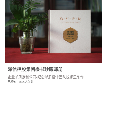
泽信控股集团楼书珍藏邮册
企业邮册定制公司-纪念邮册设计团队找哪里制作
已经有9,545人关注